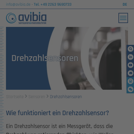
info@avibia.de
·
Tel. +49 2263 9690733
DE
Skip to main content
Drehzahlsensoren
You are here:
Startseite
Sensoren
Drehzahlsensoren
Wie funktioniert ein Drehzahlsensor?
Ein Drehzahlsensor ist ein Messgerät, dass die