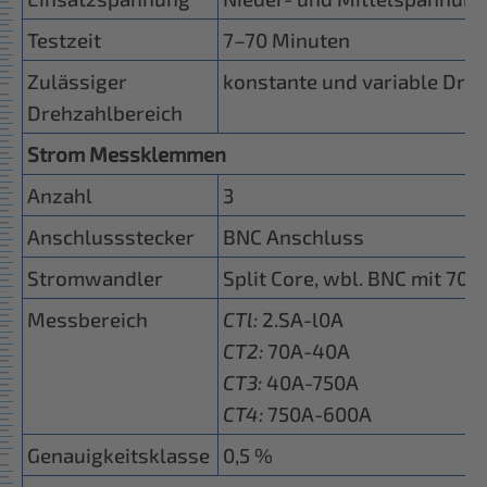
Testzeit
7–70 Minuten
Zulässiger
konstante und variable Dre
Drehzahlbereich
Strom Messklemmen
Anzahl
3
Anschlussstecker
BNC Anschluss
Stromwandler
Split Core, wbl. BNC mit 70 
Messbereich
CTl:
2.SA-l0A
CT2:
70A-40A
CT3:
40A-750A
CT4:
750A-600A
Genauigkeitsklasse
0,5 %