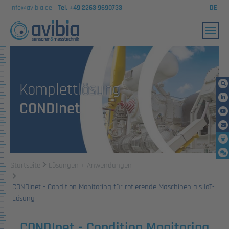
info@avibia.de
·
Tel. +49 2263 9690733
DE
Skip to main content
Komplettlösung
CONDInet
You are here:
Startseite
Lösungen + Anwendungen
CONDInet - Condition Monitoring für rotierende Maschinen als IoT-
Lösung
CONDInet - Condition Monitoring