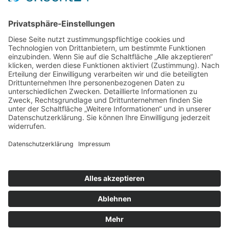
Lösungen
Impressum
Datenschutz
Cookie-Einst.
© 2025 AVIBIA GmbH · Büchlerhausen 22 · 51766 Engelskirchen ·
Deutschland
E-Mail
info@avibia.de
·
Telefon +49 2263 9690733