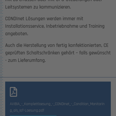
Leitsystemen zu kommunizieren.
CONDInet Lösungen werden immer mit
Installationsservice, Inbetriebnahme und Training
angeboten.
Auch die Herstellung von fertig konfektionierten, CE
geprüften Schaltschränken gehört – falls gewünscht
- zum Lieferumfang.
AVIBIA_-_Komplettloesung_-_CONDInet_-_Condition_Monitorin
g_als_IoT-Loesung.pdf